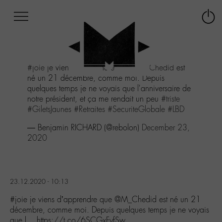
Afficher
Panneau de gestion des cookies
Labo
Connex
-
le
M-
menu
Aller
#joie
je viens d'apprendre que
@M_Chedid
est
au
né un 21 décembre, comme moi. Depuis
menu
quelques temps je ne voyais que l'anniversaire de
Aller
notre président, et ça me rendait un peu
#triste
au
#GiletsJaunes
#Retraites
#SecuriteGlobale
#LBD
contenu
Aller
— Benjamin RICHARD (@rebolon)
December 23,
à
2020
la
recherche
23.12.2020 - 10:13
#joie je viens d’apprendre que @M_Chedid est né un 21
décembre, comme moi. Depuis quelques temps je ne voyais
que l… https://t.co/6SCGxFyfSw