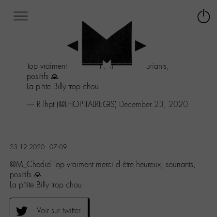
Afficher
Panneau de gestion des cookies
Labo
Connex
-
le
M-
menu
Aller
Top vraiment merci d être heureux, souriants,
au
positifs 🙏
menu
La p'tite Billy trop chou
Aller
au
— R.lhpt (@LHOPITALREGIS)
December 23, 2020
contenu
Aller
à
la
23.12.2020 - 07:09
recherche
@M_Chedid Top vraiment merci d être heureux, souriants,
positifs 🙏
La p’tite Billy trop chou
Voir sur twitter