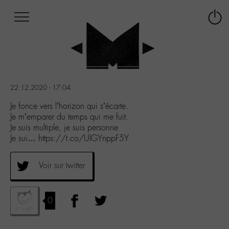
Afficher
Panneau de gestion des cookies
Labo
Connex
-
le
M-
menu
Aller
au
menu
22.12.2020 - 17:04
Aller
au
Je fonce vers l’horizon qui s’écarte.
contenu
Je m’emparer du temps qui me fuit.
Aller
Je suis multiple, je suis personne
à
Je sui… https://t.co/UlGYnppF5Y
la
recherche
Voir sur twitter
0