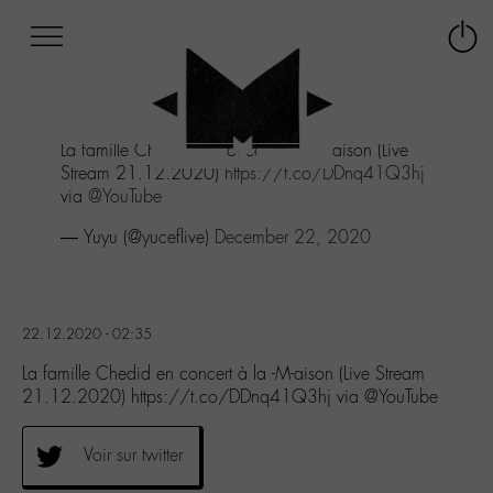
Afficher
Panneau de gestion des cookies
Labo
Connex
-
le
M-
menu
Aller
La famille Chedid en concert à la -M-aison (Live
au
Stream 21.12.2020)
https://t.co/DDnq41Q3hj
menu
via
@YouTube
Aller
au
— Yuyu (@yuceflive)
December 22, 2020
contenu
Aller
à
la
22.12.2020 - 02:35
recherche
La famille Chedid en concert à la -M-aison (Live Stream
21.12.2020) https://t.co/DDnq41Q3hj via @YouTube
Voir sur twitter