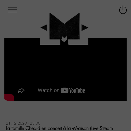
Afficher
Panneau de gestion des cookies
Labo
Connex
-
le
M-
menu
Aller
au
menu
Aller
au
contenu
Aller
à
la
recherche
21.12.2020 - 23:00
La famille Chedid en concert à la -M-aison (Live Stream