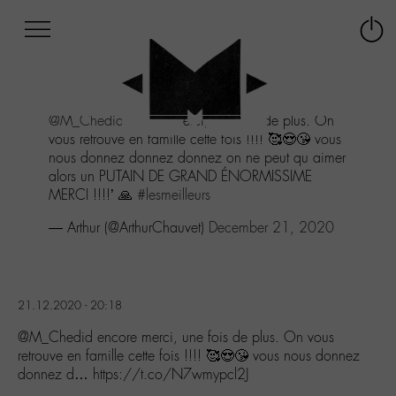
Afficher
Panneau de gestion des cookies
Labo
Connex
-
le
M-
menu
Aller
@M_Chedid
encore merci, une fois de plus. On
au
vous retrouve en famille cette fois !!!! 🥰😍😘 vous
menu
nous donnez donnez donnez on ne peut qu aimer
Aller
alors un PUTAIN DE GRAND ÉNORMISSIME
au
MERCI !!!!’ 🙏
#lesmeilleurs
contenu
Aller
— Arthur (@ArthurChauvet)
December 21, 2020
à
la
recherche
21.12.2020 - 20:18
@M_Chedid encore merci, une fois de plus. On vous
retrouve en famille cette fois !!!! 🥰😍😘 vous nous donnez
donnez d… https://t.co/N7wmypcl2J