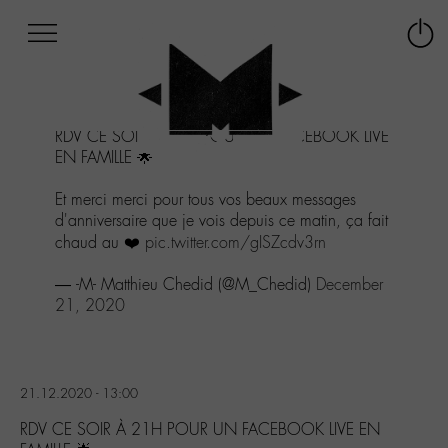
Afficher
Panneau de gestion des cookies
Labo
Connex
-
le
M-
menu
Aller
RDV CE SOIR À 21H POUR UN FACEBOOK LIVE
au
EN FAMILLE 🌟
menu
Aller
Et merci merci pour tous vos beaux messages
au
d'anniversaire que je vois depuis ce matin, ça fait
contenu
chaud au ❤️
pic.twitter.com/gISZcdv3rn
Aller
à
— -M- Matthieu Chedid (@M_Chedid)
December
la
21, 2020
recherche
21.12.2020 - 13:00
RDV CE SOIR À 21H POUR UN FACEBOOK LIVE EN