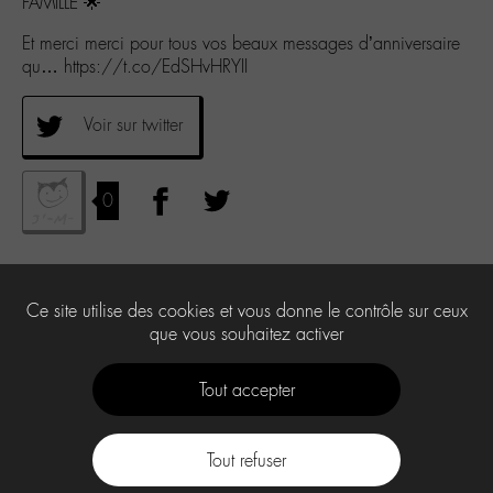
FAMILLE 🌟
Et merci merci pour tous vos beaux messages d’anniversaire
qu… https://t.co/EdSHvHRYII
Voir sur twitter
0
Ce site utilise des cookies et vous donne le contrôle sur ceux
que vous souhaitez activer
Tout accepter
Tout refuser