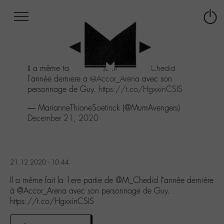
Afficher
Panneau de gestion des cookies
Labo
Connex
-
le
M-
menu
Aller
Il a même fait la 1ere partie de
@M_Chedid
au
l'année dernière à
@Accor_Arena
avec son
menu
personnage de Guy.
https://t.co/HgxxinCSIS
Aller
au
— MarianneThioneSoetinck (@MumAvengers)
contenu
December 21, 2020
Aller
à
la
recherche
21.12.2020 - 10:44
Il a même fait la 1ere partie de @M_Chedid l’année dernière
à @Accor_Arena avec son personnage de Guy.
https://t.co/HgxxinCSIS