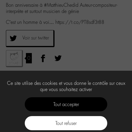
Bon anniversaire à #MatthieuChedid Auteur-compositeur-
interprète et surtout musicien de génie
C’est un homme à voi… https://t.co/PT8sdf3t88
Voir sur twitter
0
Ce site utilise des cookies et vous donne le contrôle sur ceux
que vous souhaitez activer
Tout accepter
Tout refuser