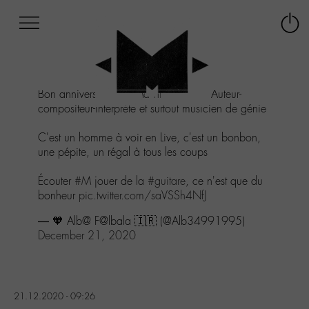
Afficher
Panneau de gestion des cookies
Labo
Connex
-
le
M-
menu
Aller
Bon anniversaire à
#MatthieuChedid
Auteur-
au
compositeur-interprète et surtout musicien de génie
menu
Aller
C'est un homme à voir en Live, c'est un bonbon,
au
une pépite, un régal à tous les coups
contenu
Aller
Écouter
#M
jouer de la
#guitare
, ce n'est que du
à
bonheur
pic.twitter.com/saVSSh4NfJ
la
recherche
— 🧡 Alb@ F@lbala 🇮🇷 (@Alb34991995)
December 21, 2020
21.12.2020 - 09:26