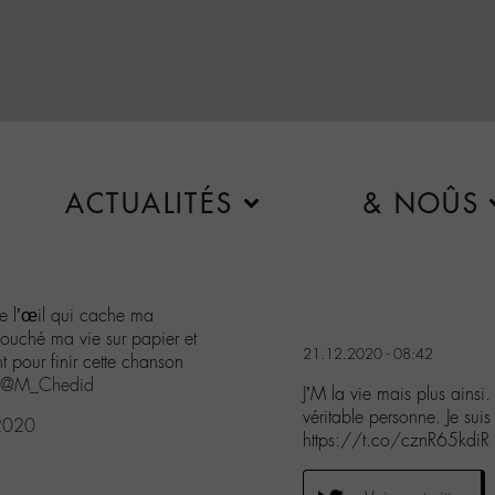
ACTUALITÉS
& NOÛS
mpe l’œil qui cache ma
i couché ma vie sur papier et
21.12.2020 - 08:42
nt pour finir cette chanson
@M_Chedid
J’M la vie mais plus ainsi
véritable personne. Je suis
2020
https://t.co/cznR65kdiR