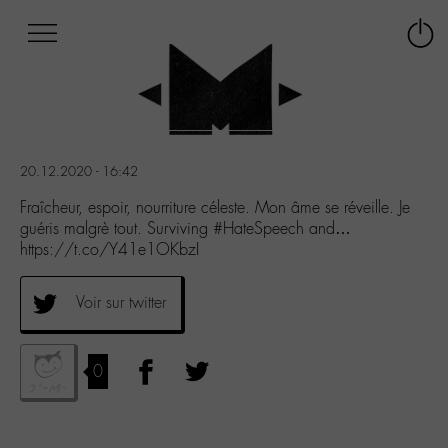
Afficher
Panneau de gestion des cookies
Labo
Connex
-
le
M-
menu
Aller
au
menu
20.12.2020 - 16:42
Aller
au
Fraîcheur, espoir, nourriture céleste. Mon âme se réveille. Je
contenu
guéris malgrè tout. Surviving #HateSpeech and…
Aller
https://t.co/Y41e1OKbzI
à
la
Voir sur twitter
recherche
0