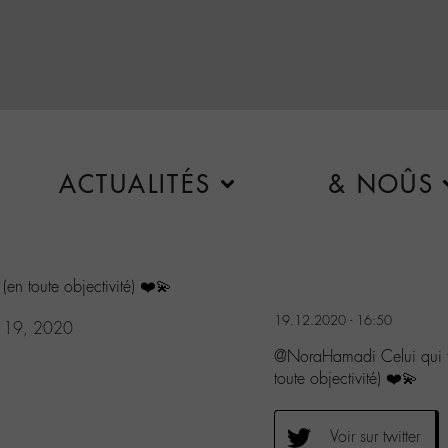
ACTUALITÉS
& NOÛS
(en toute objectivité) ❤️💫
19.12.2020 - 16:50
 19, 2020
@NoraHamadi Celui qui f
toute objectivité) ❤️💫
Voir sur twitter