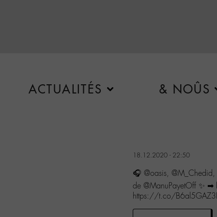
ACTUALITÉS
& NOÛS
18.12.2020 - 22:50
🎧 @oasis, @M_Chedid, @
de @ManuPayetOff ✨ ➡ h
https://t.co/B6al5GAZ3