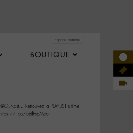
Espace membre
BOUTIQUE
Outkast… Retrouvez la PLAYLIST ultime
ttps://t.co/6EtlFspMco
F