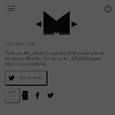
Afficher
Panneau de gestion des cookies
Labo
Connex
-
le
M-
menu
Aller
au
menu
18.12.2020 - 12:26
Aller
au
Thank you @m_chedid for spending 608 minutes with me
contenu
this year on @Spotify. You are my #1. #2020Wrapped
Aller
https://t.co/mvdLtls74s
à
la
Voir sur twitter
recherche
0