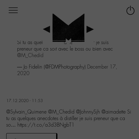
Afficher
Panneau de gestion des cookies
Labo
Connex
-
le
M-
menu
Aller
Si tu as quelques anecdotes à distiller je suis
au
preneur que ca soit avec le boss ou bien avec
menu
@M_Chedid
Aller
au
— Jo Fidelin (@FDMPhotography)
December 17,
contenu
2020
Aller
à
la
recherche
17.12.2020 - 11:53
@Sylvain_Quimene @M_Chedid @JohnnySjh @airnadette Si
tu as quelques anecdotes à distiller je suis preneur que ca
so… https://t.co/a3d3BNgbT1