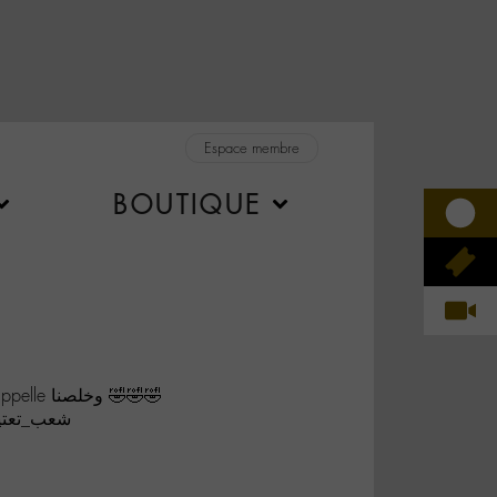
Espace membre
BOUTIQUE
Avec moi accent et je m’appelle وخلصنا 🤣🤣🤣
شعب_تعتير