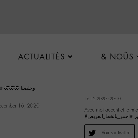
ACTUALITÉS
& NOÛS
Avec moi accent et je m'appelle وخلصنا 🤣🤣🤣
شع
16.12.2020 - 20:10
ecember 16, 2020
# #احمر_بالخط_العريض
Voir sur twitter