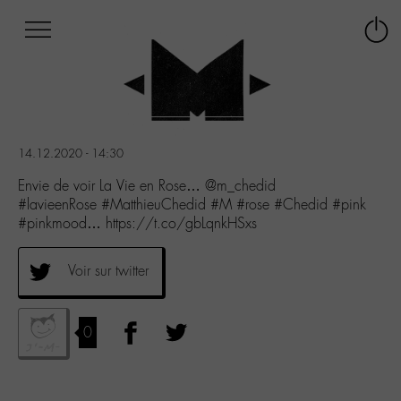
Afficher
Panneau de gestion des cookies
Labo
Connex
-
le
M-
menu
Aller
au
menu
14.12.2020 - 14:30
Aller
au
Envie de voir La Vie en Rose… @m_chedid
contenu
#lavieenRose #MatthieuChedid #M #rose #Chedid #pink
Aller
#pinkmood… https://t.co/gbLqnkHSxs
à
la
Voir sur twitter
recherche
0