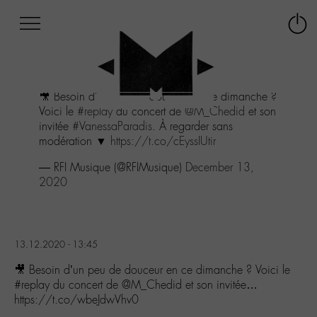
Afficher
Panneau de gestion des cookies
Labo
Connex
-
le
M-
menu
Aller
🎥 Besoin d'un peu de douceur en ce dimanche ?
au
Voici le
#replay
du concert de
@M_Chedid
et son
menu
invitée
#VanessaParadis
. À regarder sans
Aller
modération ▼
https://t.co/cEyssIUtir
au
contenu
— RFI Musique (@RFIMusique)
December 13,
Aller
2020
à
la
recherche
13.12.2020 - 13:45
🎥 Besoin d’un peu de douceur en ce dimanche ? Voici le
#replay du concert de @M_Chedid et son invitée…
https://t.co/wbeJdwVhv0