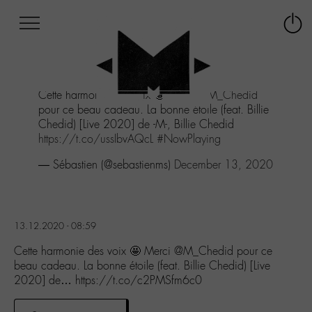
Afficher
Panneau de gestion des cookies
Labo
Connex
-
le
M-
menu
Aller
Cette harmonie des voix 🤩 Merci
@M_Chedid
au
pour ce beau cadeau. La bonne étoile (feat. Billie
menu
Chedid) [Live 2020] de -M-, Billie Chedid
Aller
https://t.co/ussIbvAQcL
#NowPlaying
au
contenu
— Sébastien (@sebastienms)
December 13, 2020
Aller
à
la
recherche
13.12.2020 - 08:59
Cette harmonie des voix 🤩 Merci @M_Chedid pour ce
beau cadeau. La bonne étoile (feat. Billie Chedid) [Live
2020] de… https://t.co/c2PMSfm6c0