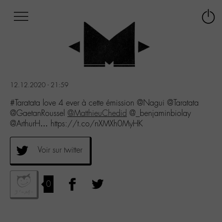
Afficher
Panneau de gestion des cookies
Labo
Connex
-
le
M-
menu
Aller
au
menu
12.12.2020 - 21:59
Aller
au
#Taratata love 4 ever à cette émission @Nagui @Taratata
contenu
@GaetanRoussel
@MatthieuChedid
@_benjaminbiolay
Aller
@ArthurH… https://t.co/nXMXh0MyHK
à
la
Voir sur twitter
recherche
0