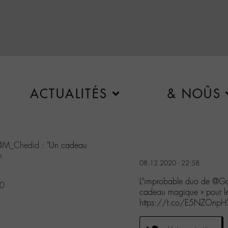
ACTUALITÉS
& NOÛS
@M_Chedid
: "Un cadeau
n
08.12.2020 - 22:58
L’improbable duo de @G
20
cadeau magique » pour le
https://t.co/E5NZOnpH