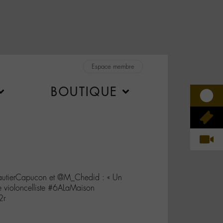
Espace membre
BOUTIQUE
autierCapucon et @M_Chedid : « Un
 violoncelliste #6ALaMaison
2r