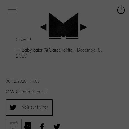
Afficher
Panneau de gestion des cookies
Labo
Connex
-
le
M-
menu
Aller
Super !!!
au
menu
— Baby eater (@Gardevoirite_)
December 8,
Aller
2020
au
contenu
Aller
à
08.12.2020 - 14:03
la
recherche
@M_Chedid Super !!!
Voir sur twitter
0