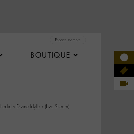
Espace membre
BOUTIQUE
id « Divine Idylle » (Live Stream)
R