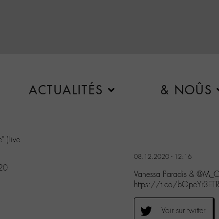
ACTUALITÉS
& NOÛS
" (Live
08.12.2020 - 12:16
20
Vanessa Paradis & @M_Ched
https://t.co/bOpeYr3ET
Voir sur twitter