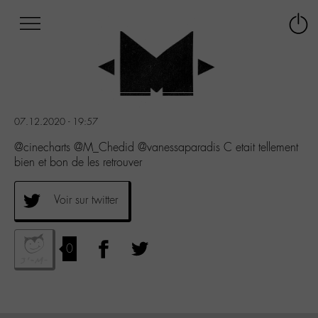
Afficher
Panneau de gestion des cookies
Labo
Connex
-
le
M-
menu
Aller
au
menu
07.12.2020 - 19:57
Aller
au
@cinecharts @M_Chedid @vanessaparadis C etait tellement
contenu
bien et bon de les retrouver
Aller
à
Voir sur twitter
la
recherche
0