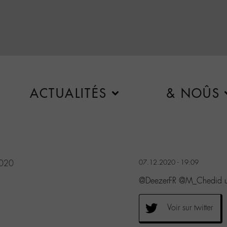
ACTUALITÉS
& NOÛS
2020
07.12.2020 - 19:09
@DeezerFR @M_Chedid u
Voir sur twitter