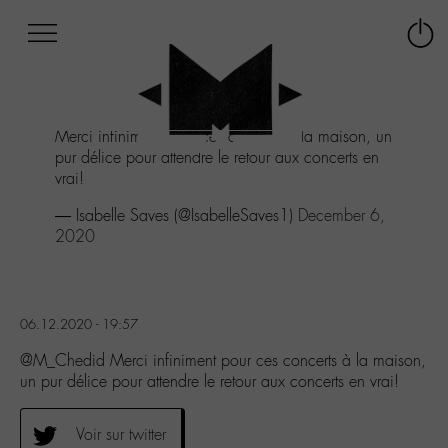
Afficher
Panneau de gestion des cookies
Labo
Connex
-
le
M-
menu
Aller
Merci infiniment pour ces concerts à la maison, un
au
pur délice pour attendre le retour aux concerts en
menu
vrai!
Aller
au
— Isabelle Saves (@IsabelleSaves1)
December 6,
contenu
2020
Aller
à
la
recherche
06.12.2020 - 19:57
@M_Chedid Merci infiniment pour ces concerts à la maison,
un pur délice pour attendre le retour aux concerts en vrai!
Voir sur twitter