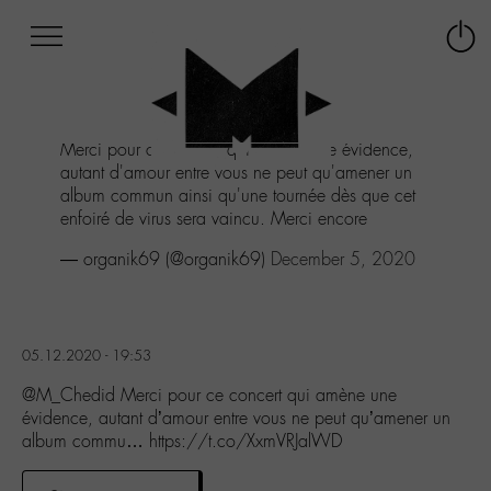
Afficher
Panneau de gestion des cookies
Labo
Connex
-
le
M-
menu
Aller
Merci pour ce concert qui amène une évidence,
au
autant d'amour entre vous ne peut qu'amener un
menu
album commun ainsi qu'une tournée dès que cet
Aller
enfoiré de virus sera vaincu. Merci encore
au
contenu
— organik69 (@organik69)
December 5, 2020
Aller
à
la
recherche
05.12.2020 - 19:53
@M_Chedid Merci pour ce concert qui amène une
évidence, autant d’amour entre vous ne peut qu’amener un
album commu… https://t.co/XxmVRJalWD