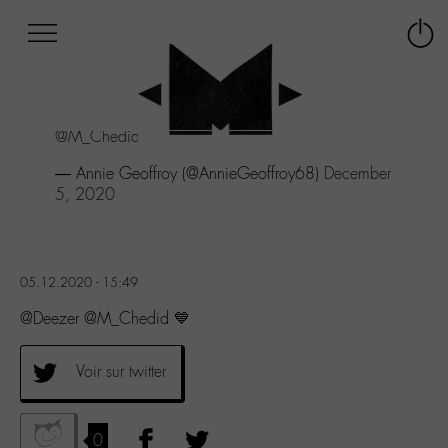
Afficher
Panneau de gestion des cookies
Labo
Connex
-
le
M-
menu
Aller
@M_Chedid
💙
au
menu
— Annie Geoffroy (@AnnieGeoffroy68)
December
Aller
5, 2020
au
contenu
Aller
à
05.12.2020 - 15:49
la
recherche
@Deezer @M_Chedid 💙
Voir sur twitter
0