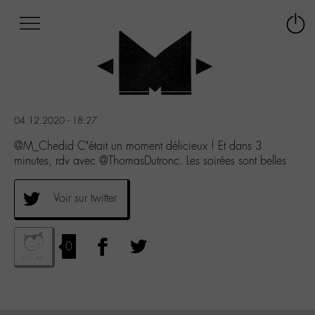
Afficher
Panneau de gestion des cookies
Labo
Connex
-
le
M-
menu
Aller
au
menu
04.12.2020 - 18:27
Aller
au
@M_Chedid C’était un moment délicieux ! Et dans 3
contenu
minutes, rdv avec @ThomasDutronc. Les soirées sont belles
Aller
à
Voir sur twitter
la
recherche
0