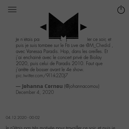
Afficher
Panneau de gestion des cookies
Labo
Connex
-
le
M-
menu
Aller
Je n'étais pas très motivée pour travailler ce soir, et
au
puis je suis tombée sur le FB Live de
@M_Chedid
,
menu
avec Vanessa Paradis. Hop, dans les oreilles. Et
Aller
j'ai enchainé avec le concert privé de Biolay
au
2020, puis celui de Paradis 2010. Faut que
contenu
j'arrête de bosser avant le 4e show.
Aller
pic.twitter.com/9l1rk2Z0J7
à
la
— 𝕁𝕠𝕙𝕒𝕟𝕟𝕒 ℂ𝕠𝕣𝕟𝕠𝕦 (@johannacornou)
recherche
December 4, 2020
04.12.2020 - 00:02
Je n’étais pas très motivée pour travailler ce soir, et puis je