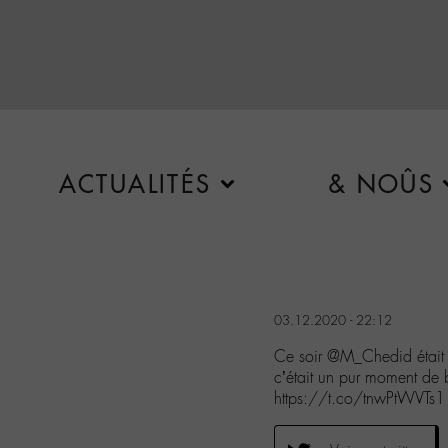
ACTUALITÉS
& NOÛS
03.12.2020 - 22:12
Ce soir @M_Chedid était 
c’était un pur moment de
https://t.co/tnwPtWVTs1