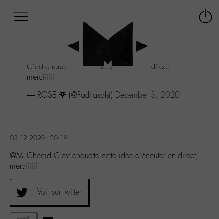
Afficher
Panneau de gestion des cookies
Labo
Connex
-
le
M-
menu
Aller
C'est chouette cette idée d'écouter en direct,
au
merciiiiii
menu
Aller
— ROSE 🌹 (@Fadilasolsi)
December 3, 2020
au
contenu
Aller
à
03.12.2020 - 20:19
la
recherche
@M_Chedid C’est chouette cette idée d’écouter en direct,
merciiiiii
Voir sur twitter