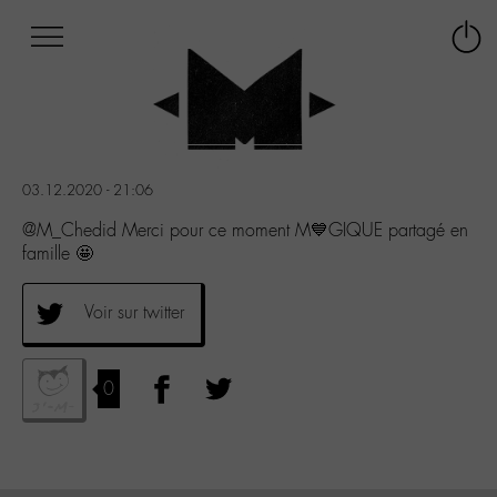
Afficher
Panneau de gestion des cookies
Labo
Connex
-
le
M-
menu
Aller
au
menu
03.12.2020 - 21:06
Aller
au
@M_Chedid Merci pour ce moment M💙GIQUE partagé en
contenu
famille 🤩
Aller
à
Voir sur twitter
la
recherche
0