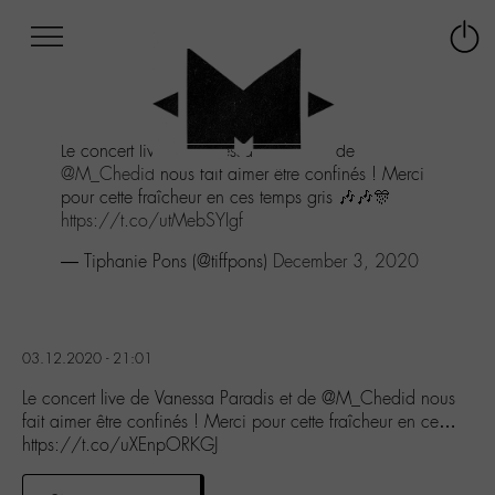
Afficher
Panneau de gestion des cookies
Labo
Connex
-
le
M-
menu
Aller
Le concert live de Vanessa Paradis et de
au
@M_Chedid
nous fait aimer être confinés ! Merci
menu
pour cette fraîcheur en ces temps gris 🎶🎶🎊
Aller
https://t.co/utMebSYIgf
au
contenu
— Tiphanie Pons (@tiffpons)
December 3, 2020
Aller
à
la
recherche
03.12.2020 - 21:01
Le concert live de Vanessa Paradis et de @M_Chedid nous
fait aimer être confinés ! Merci pour cette fraîcheur en ce…
https://t.co/uXEnpORKGJ