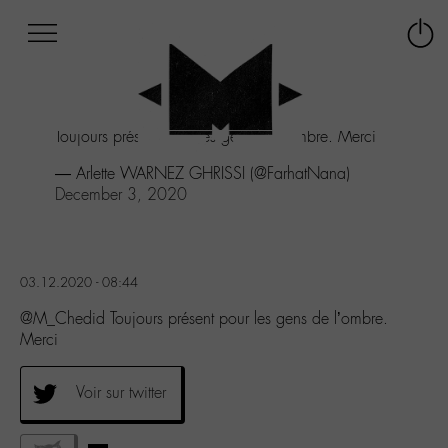
Afficher
Panneau de gestion des cookies
Labo
Connex
-
le
M-
menu
Aller
Toujours présent pour les gens de l'ombre. Merci
au
menu
— Arlette WARNEZ GHRISSI (@FarhatNana)
Aller
December 3, 2020
au
contenu
Aller
à
03.12.2020 - 08:44
la
recherche
@M_Chedid Toujours présent pour les gens de l’ombre.
Merci
Voir sur twitter