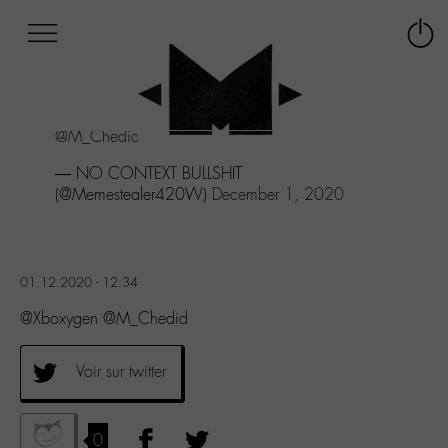
Afficher
Panneau de gestion des cookies
Labo
Connex
-
le
M-
menu
Aller
@M_Chedid
au
menu
— NO CONTEXT BULLSHIT
Aller
(@Memestealer420W)
December 1, 2020
au
contenu
Aller
à
01.12.2020 - 12:34
la
recherche
@Xboxygen @M_Chedid
Voir sur twitter
0