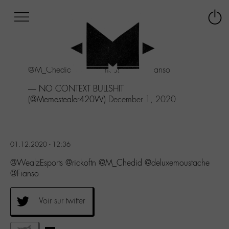
Afficher
Panneau de gestion des cookies
Labo
Connex
-
le
M-
menu
Aller
@M_Chedid
@deluxemoustache
@Fianso
au
menu
— NO CONTEXT BULLSHIT
Aller
(@Memestealer420W)
December 1, 2020
au
contenu
Aller
à
01.12.2020 - 12:36
la
recherche
@WealzEsports @rickoftn @M_Chedid @deluxemoustache
@Fianso
Voir sur twitter