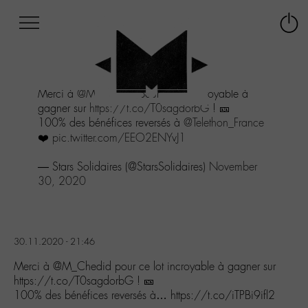
Afficher
Panneau de gestion des cookies
Labo
Connex
-
le
M-
menu
Aller
Merci à
@M_Chedid
pour ce lot incroyable à
au
gagner sur
https://t.co/T0sagdorbG
! 🎫
menu
100% des bénéfices reversés à
@Telethon_France
Aller
❤️
pic.twitter.com/EEO2ENYvJ1
au
contenu
— Stars Solidaires (@StarsSolidaires)
November
Aller
30, 2020
à
la
recherche
30.11.2020 - 21:46
Merci à @M_Chedid pour ce lot incroyable à gagner sur
https://t.co/T0sagdorbG ! 🎫
100% des bénéfices reversés à… https://t.co/iTPBi9ifl2