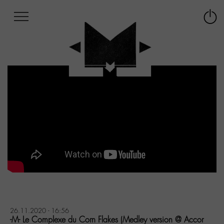
Afficher
Panneau de gestion des cookies
Labo
Connex
-
le
M-
menu
Aller
au
menu
Aller
au
contenu
Aller
à
la
recherche
26.11.2020 - 16:56
-M- Le Complexe du Corn Flakes (Medley version @ Accor