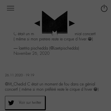
Afficher
Panneau de gestion des cookies
Labo
Connex
-
le
M-
menu
Aller
C était un moment de fou dans ce génial concert!
au
( même si mon préféré reste le cirque d hiver 😁)
menu
Aller
— laetitia pischedda (@Laetipischedda)
au
November 26, 2020
contenu
Aller
à
la
26.11.2020 - 19:19
recherche
@M_Chedid C était un moment de fou dans ce génial
concert! ( même si mon préféré reste le cirque d hiver 😁)
Voir sur twitter