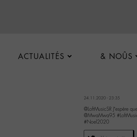
ACTUALITÉS
& NOÛS
24.11.2020 - 23:35
@LoftMusicSR J’espère qu
@MwaMwa95 #LoftMusic 
#Noel2020