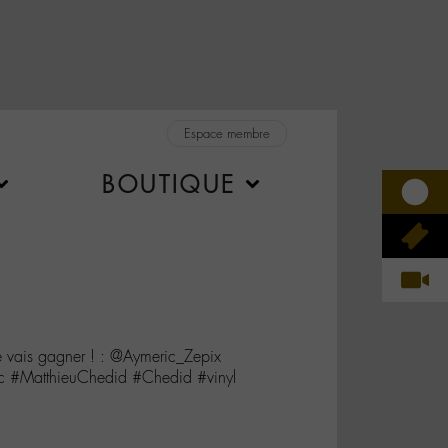
Espace membre
BOUTIQUE
e vais gagner ! : @Aymeric_Zepix
#MatthieuChedid #Chedid #vinyl