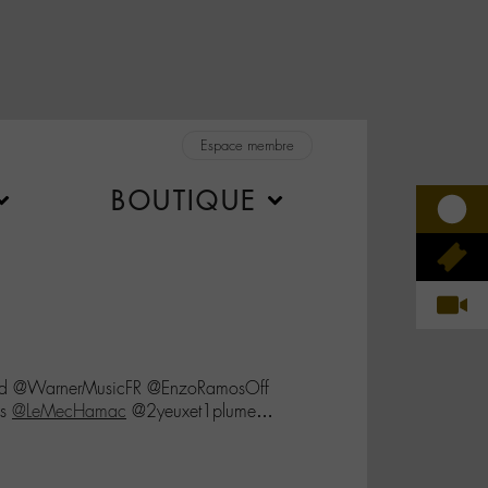
Espace membre
BOUTIQUE
d @WarnerMusicFR @EnzoRamosOff
is
@LeMecHamac
@2yeuxet1plume…