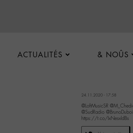
ACTUALITÉS
& NOÛS
24.11.2020 - 17:58
@LoftMusicSR @M_Chedi
@SudRadio @BrunoDubo
https://t.co/IxNesxldBs