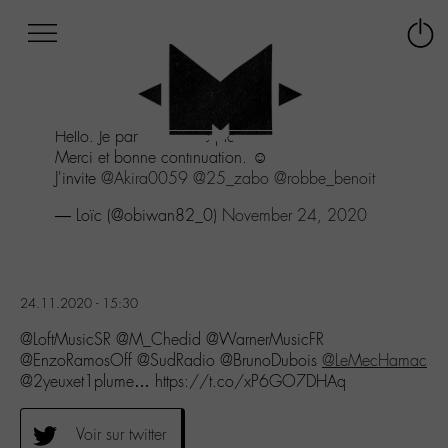
Afficher
Panneau de gestion des cookies
Labo
Connex
-
le
M-
menu
Aller
Hello. Je participe avec plaisir.
au
Merci et bonne continuation. ☺️
menu
J'invite
@Akira0059
@25_zabo
@robbe_benoit
Aller
au
— Loïc (@obiwan82_0)
November 24, 2020
contenu
Aller
à
la
24.11.2020 - 15:30
recherche
@LoftMusicSR @M_Chedid @WarnerMusicFR
@EnzoRamosOff @SudRadio @BrunoDubois
@LeMecHamac
@2yeuxet1plume… https://t.co/xP6GO7DHAq
Voir sur twitter