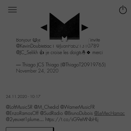
Afficher
Panneau de gestion des cookies
Labo
Connex
-
le
M-
menu
Aller
Bonjour 😉je participe avec plaisir🎁j'invite
au
@KevinDoubleBac1
@JuanPab21310789
menu
@JC_Selikh 👍 je croise les doigts🤞🍀 merci
Aller
au
— Thiago JCS Thiago (@ThiagoT20919765)
contenu
November 24, 2020
Aller
à
la
recherche
24.11.2020 - 10:17
@LoftMusicSR @M_Chedid @WarnerMusicFR
@EnzoRamosOff @SudRadio @BrunoDubois
@LeMecHamac
@2yeuxet1plume… https://t.co/sG9eMNbHLj