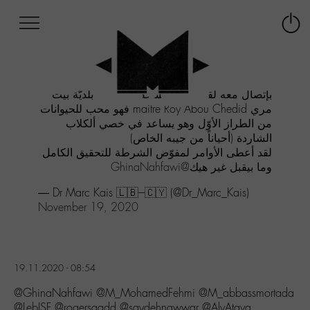
Afficher
Panneau de gestion des cookies
Labo
Connex
-
le
M-
menu
Aller
بإتصال معه لقد إنبهرت بشخصيّة رئيس بلديّة بيت
au
مري maitre Roy Abou Chedid فهو محب للحيوانات
menu
من الطراز الأوّل وهو يساعد في خصي ألكلاب
Aller
الشاردة (أحياناً من جيبه الخاص)
au
لقد أعطى الأوامر لمفوّض الشرطة للتحقيق الكامل
contenu
@GhinaNahfawi
وما بيقبل غير هيك
Aller
à
— Dr Marc Kais 🇱🇧---🇨🇾 (@Dr_Marc_Kais)
la
November 19, 2020
recherche
19.11.2020 - 08:54
@GhinaNahfawi @M_MohamedFehmi @M_abbassmortada
@LebISF @rogersaadd @saydehnawwar @AlyAtaya