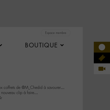
Espace membre
BOUTIQUE
ieux coffrets de @M_Chedid à savourer…
on nouveau clip à faire…
4r