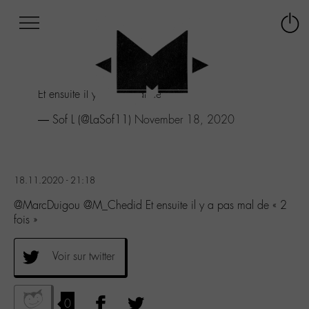
Afficher
Panneau de gestion des cookies
Labo
Connex
-
le
M-
menu
Aller
Et ensuite il y a pas mal de « 2 fois »
au
menu
— Sof L (@LaSof11)
November 18, 2020
Aller
au
contenu
Aller
18.11.2020 - 21:18
à
la
@MarcDuigou @M_Chedid Et ensuite il y a pas mal de « 2
recherche
fois »
Voir sur twitter
0