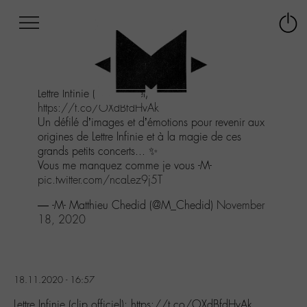
Afficher
Panneau de gestion des cookies
Labo
Connex
-
le
M-
menu
Aller
Lettre Infinie (clip officiel):
au
https://t.co/OXdBfdHvAk
menu
Un défilé d’images et d’émotions pour revenir aux
Aller
origines de Lettre Infinie et à la magie de ces
au
grands petits concerts... ✨
contenu
Vous me manquez comme je vous -M-
Aller
pic.twitter.com/ncaLez9j5T
à
la
— -M- Matthieu Chedid (@M_Chedid)
November
recherche
18, 2020
18.11.2020 - 16:57
Lettre Infinie (clip officiel): https://t.co/OXdBfdHvAk