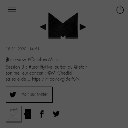
Afficher
Panneau de gestion des cookies
Labo
Connex
-
le
M-
menu
Aller
au
menu
18.11.2020 - 14:51
Aller
au
🎬Interview #OuïeLoveMusic
contenu
Session 3 : #LeoFiftyFive lauréat du @lefair
Aller
son meilleur concert : @M_Chedid
à
sa salle de… https://t.co/cvgi8eP6N1
la
recherche
Voir sur twitter
0