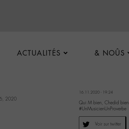
ACTUALITÉS
& NOÛS
16.11.2020 - 19:24
6, 2020
Qui M bien, Chedid bien
#UnMusicienUnProverbe
Voir sur twitter